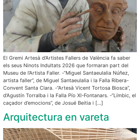
El Gremi Artesà d’Artistes Fallers de València fa saber
els seus Ninots Indultats 2026 que formaran part del
Museu de l’Artista Faller. -“Miguel Santaeulalia Núñez,
artista faller”, de Miguel Santaeulalia i la Falla Ribera-
Convent Santa Clara. -“Artesà Vicent Tortosa Biosca”,
d’Agustín Torralba i la Falla Pío XI-Fontanars. -“Límbic, el
caçador d’emocions”, de Josué Beitia i […]
Arquitectura en vareta