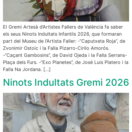
El Gremi Artesà d’Artistes Fallers de València fa saber
els seus Ninots Indultats Infantils 2026, que formaran
part del Museu de l’Artista Faller: -“Caputxeta Roja”, de
Zvonimir Ostoic i la Falla Pizarro-Cirilo Amorós.
-“Caçant Gambosins”, de David Ojeda i la Falla Serrans-
Plaça dels Furs. -“Exo Planetes”, de José Luis Platero i la
Falla Na Jordana. […]
Ninots Indultats Gremi 2026