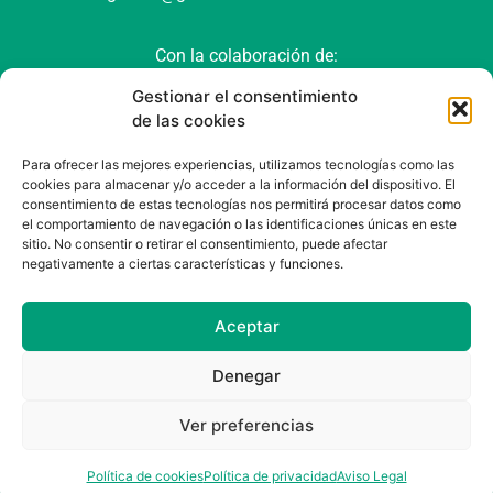
Con la colaboración de:
Gestionar el consentimiento
de las cookies
Para ofrecer las mejores experiencias, utilizamos tecnologías como las
cookies para almacenar y/o acceder a la información del dispositivo. El
consentimiento de estas tecnologías nos permitirá procesar datos como
el comportamiento de navegación o las identificaciones únicas en este
sitio. No consentir o retirar el consentimiento, puede afectar
negativamente a ciertas características y funciones.
Política de cookies (UE)
Política de privacidad
Aviso Legal
Aceptar
Denegar
Ver preferencias
Developed by
Levenant
Política de cookies
Política de privacidad
Aviso Legal