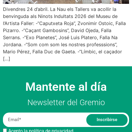
Divendres 24 d’abril. La Nau els Tallers va acollir la
benvinguda als Ninots Indultats 2026 del Museu de
l’Artista Faller: -“Caputxeta Roja”, Zvonimir Ostoic, Falla
Pizarro. -“Caçant Gambosins”, David Ojeda, Falla
Serrans. -“Exo Planetes”, José Luis Platero, Falla Na
Jordana. -“Som com som les nostres professsions”,
Mario Pérez, Falla Duc de Gaeta. -“Límbic, el caçador
[…]
Mantente al día
Newsletter del Gremio
Inscribirse
Acepto la política de privacidad