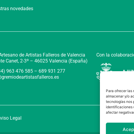
estras novedades
Con la colaboraci
rtesano de Artistas Falleros de Valencia
te Canet, 2-3º –
46025 Valencia (España)
+34) 963 476 585 – 689 931 277
gremiodeartistasfalleros.es
Para ofrecer las
almacenar y/o ac
tecnologías nos 
identificaciones 
afectar negativa
viso Legal
Acep