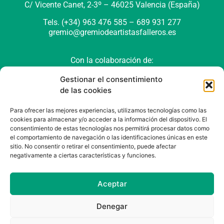
C/ Vicente Canet, 2-3º –
46025 Valencia (España)
Tels. (+34) 963 476 585 – 689 931 277
gremio@gremiodeartistasfalleros.es
Con la colaboración de:
Gestionar el consentimiento
de las cookies
Para ofrecer las mejores experiencias, utilizamos tecnologías como las
cookies para almacenar y/o acceder a la información del dispositivo. El
consentimiento de estas tecnologías nos permitirá procesar datos como
el comportamiento de navegación o las identificaciones únicas en este
sitio. No consentir o retirar el consentimiento, puede afectar
negativamente a ciertas características y funciones.
Política de cookies (UE)
Política de privacidad
Aviso Legal
Aceptar
Denegar