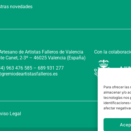
estras novedades
Con la colaboraci
rtesano de Artistas Falleros de Valencia
te Canet, 2-3º –
46025 Valencia (España)
+34) 963 476 585 – 689 931 277
gremiodeartistasfalleros.es
Para ofrecer las
almacenar y/o ac
tecnologías nos 
identificaciones 
afectar negativa
viso Legal
Acep