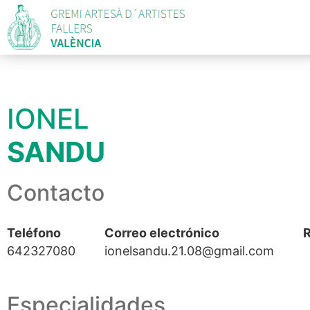
IONEL
SANDU
Contacto
Teléfono
Correo electrónico
R
642327080
ionelsandu.21.08@gmail.com
Especialidades