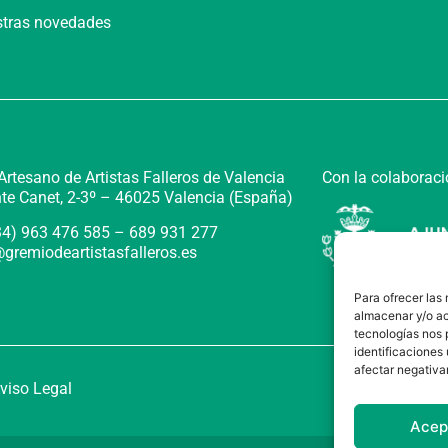
estras novedades
Con la colaboraci
rtesano de Artistas Falleros de Valencia
te Canet, 2-3º –
46025 Valencia (España)
+34) 963 476 585 – 689 931 277
gremiodeartistasfalleros.es
Para ofrecer las
almacenar y/o ac
tecnologías nos 
identificaciones 
afectar negativa
viso Legal
Acep