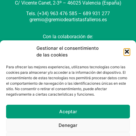
C/ Vicente Canet, 2-3º –
46025 Valencia (España)
Tels. (+34) 963 476 585 – 689 931 277
gremio@gremiodeartistasfalleros.es
Con la colaboración de:
Gestionar el consentimiento
de las cookies
Para ofrecer las mejores experiencias, utilizamos tecnologías como las
cookies para almacenar y/o acceder a la información del dispositivo. El
consentimiento de estas tecnologías nos permitirá procesar datos como
el comportamiento de navegación o las identificaciones únicas en este
sitio. No consentir o retirar el consentimiento, puede afectar
negativamente a ciertas características y funciones.
Política de cookies (UE)
Política de privacidad
Aviso Legal
Aceptar
Denegar