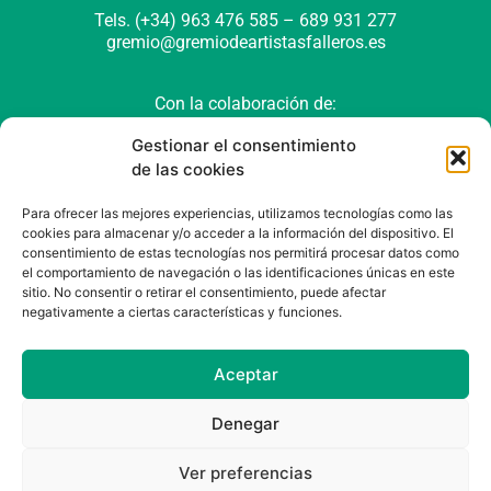
Tels. (+34) 963 476 585 – 689 931 277
gremio@gremiodeartistasfalleros.es
Con la colaboración de:
Gestionar el consentimiento
de las cookies
Para ofrecer las mejores experiencias, utilizamos tecnologías como las
cookies para almacenar y/o acceder a la información del dispositivo. El
consentimiento de estas tecnologías nos permitirá procesar datos como
el comportamiento de navegación o las identificaciones únicas en este
sitio. No consentir o retirar el consentimiento, puede afectar
negativamente a ciertas características y funciones.
Política de cookies (UE)
Política de privacidad
Aviso Legal
Aceptar
Denegar
Ver preferencias