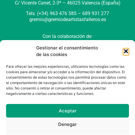
C/ Vicente Canet, 2-3º –
46025 Valencia (España)
Tels. (+34) 963 476 585 – 689 931 277
gremio@gremiodeartistasfalleros.es
Con la colaboración de:
Gestionar el consentimiento
de las cookies
Para ofrecer las mejores experiencias, utilizamos tecnologías como las
cookies para almacenar y/o acceder a la información del dispositivo. El
consentimiento de estas tecnologías nos permitirá procesar datos como
el comportamiento de navegación o las identificaciones únicas en este
sitio. No consentir o retirar el consentimiento, puede afectar
negativamente a ciertas características y funciones.
Política de cookies (UE)
Política de privacidad
Aviso Legal
Aceptar
Denegar