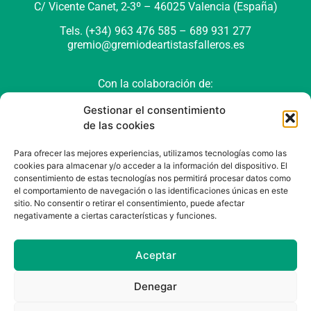
C/ Vicente Canet, 2-3º –
46025 Valencia (España)
Tels. (+34) 963 476 585 – 689 931 277
gremio@gremiodeartistasfalleros.es
Con la colaboración de:
Gestionar el consentimiento
de las cookies
Para ofrecer las mejores experiencias, utilizamos tecnologías como las
cookies para almacenar y/o acceder a la información del dispositivo. El
consentimiento de estas tecnologías nos permitirá procesar datos como
el comportamiento de navegación o las identificaciones únicas en este
sitio. No consentir o retirar el consentimiento, puede afectar
negativamente a ciertas características y funciones.
Política de cookies (UE)
Política de privacidad
Aviso Legal
Aceptar
Denegar