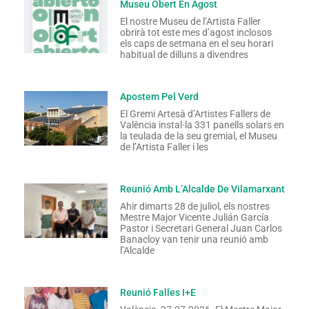
Museu Obert En Agost
El nostre Museu de l’Artista Faller
obrirà tot este mes d’agost inclosos
els caps de setmana en el seu horari
habitual de dilluns a divendres
Apostem Pel Verd
El Gremi Artesà d’Artistes Fallers de
València instal·la 331 panells solars en
la teulada de la seu gremial, el Museu
de l’Artista Faller i les
Reunió Amb L’Alcalde De Vilamarxant
Ahir dimarts 28 de juliol, els nostres
Mestre Major Vicente Julián García
Pastor i Secretari General Juan Carlos
Banacloy van tenir una reunió amb
l’Alcalde
Reunió Falles I+E