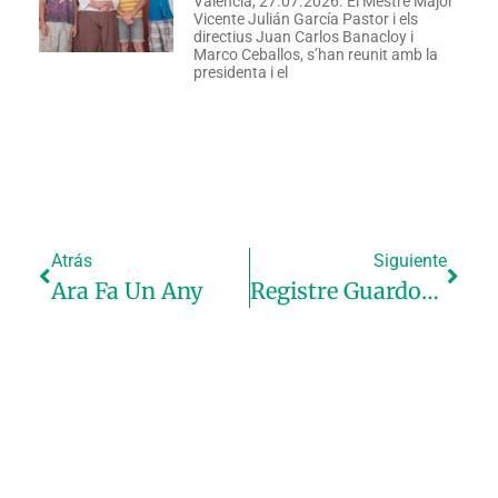
València, 27.07.2026. El Mestre Major
Vicente Julián García Pastor i els
directius Juan Carlos Banacloy i
Marco Ceballos, s’han reunit amb la
presidenta i el
Atrás
Siguiente
Ara Fa Un Any
Registre Guardons Regino Mas I Salvador Gimeno