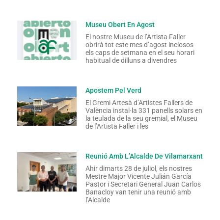
Museu Obert En Agost
El nostre Museu de l’Artista Faller
obrirà tot este mes d’agost inclosos
els caps de setmana en el seu horari
habitual de dilluns a divendres
Apostem Pel Verd
El Gremi Artesà d’Artistes Fallers de
València instal·la 331 panells solars en
la teulada de la seu gremial, el Museu
de l’Artista Faller i les
Reunió Amb L’Alcalde De Vilamarxant
Ahir dimarts 28 de juliol, els nostres
Mestre Major Vicente Julián García
Pastor i Secretari General Juan Carlos
Banacloy van tenir una reunió amb
l’Alcalde