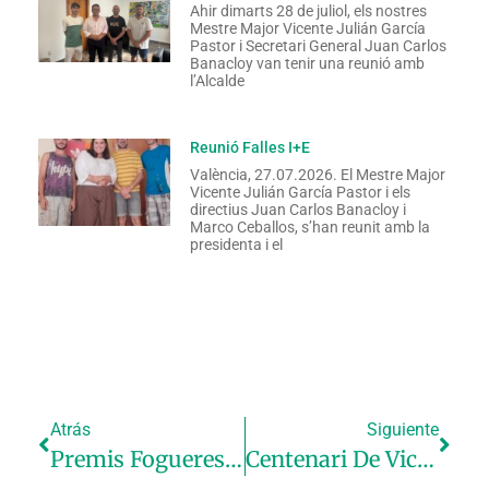
Ahir dimarts 28 de juliol, els nostres
Mestre Major Vicente Julián García
Pastor i Secretari General Juan Carlos
Banacloy van tenir una reunió amb
l’Alcalde
Reunió Falles I+E
València, 27.07.2026. El Mestre Major
Vicente Julián García Pastor i els
directius Juan Carlos Banacloy i
Marco Ceballos, s’han reunit amb la
presidenta i el
Atrás
Siguiente
Premis Fogueres De Sant Vicent Del Raspeig (2)
Centenari De Vicent Luna