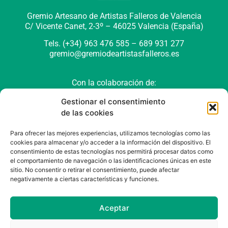
Gremio Artesano de Artistas Falleros de Valencia
C/ Vicente Canet, 2-3º –
46025 Valencia (España)
Tels. (+34) 963 476 585 – 689 931 277
gremio@gremiodeartistasfalleros.es
Con la colaboración de:
Gestionar el consentimiento
de las cookies
Para ofrecer las mejores experiencias, utilizamos tecnologías como las
cookies para almacenar y/o acceder a la información del dispositivo. El
consentimiento de estas tecnologías nos permitirá procesar datos como
el comportamiento de navegación o las identificaciones únicas en este
sitio. No consentir o retirar el consentimiento, puede afectar
negativamente a ciertas características y funciones.
Política de cookies (UE)
Política de privacidad
Aviso Legal
Aceptar