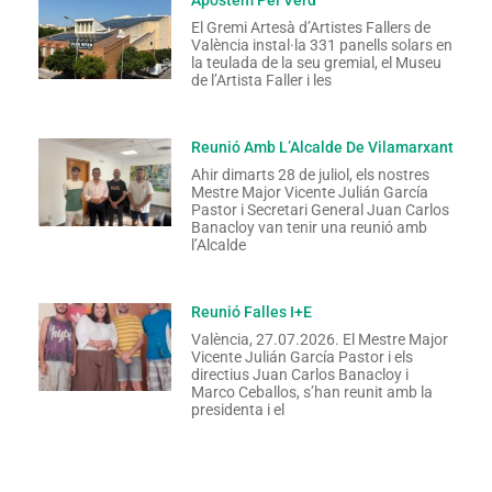
El Gremi Artesà d’Artistes Fallers de
València instal·la 331 panells solars en
la teulada de la seu gremial, el Museu
de l’Artista Faller i les
Reunió Amb L’Alcalde De Vilamarxant
Ahir dimarts 28 de juliol, els nostres
Mestre Major Vicente Julián García
Pastor i Secretari General Juan Carlos
Banacloy van tenir una reunió amb
l’Alcalde
Reunió Falles I+E
València, 27.07.2026. El Mestre Major
Vicente Julián García Pastor i els
directius Juan Carlos Banacloy i
Marco Ceballos, s’han reunit amb la
presidenta i el