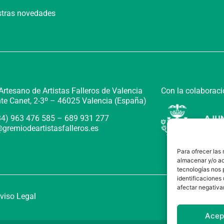
estras novedades
Con la colaboraci
rtesano de Artistas Falleros de Valencia
te Canet, 2-3º –
46025 Valencia (España)
+34) 963 476 585 – 689 931 277
gremiodeartistasfalleros.es
Para ofrecer las
almacenar y/o ac
tecnologías nos 
identificaciones 
afectar negativa
viso Legal
Acep