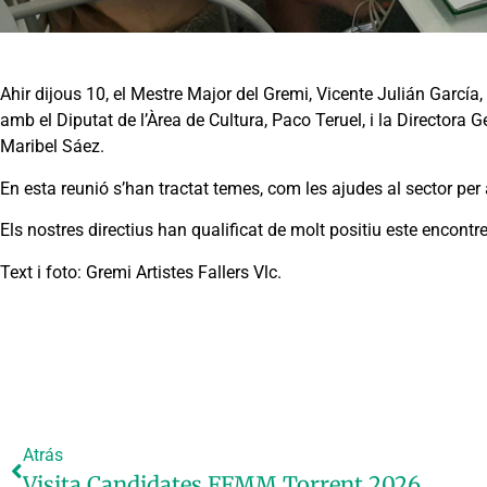
Ahir dijous 10, el Mestre Major del Gremi, Vicente Julián García, 
amb el Diputat de l’Àrea de Cultura, Paco Teruel, i la Directora
Maribel Sáez.
En esta reunió s’han tractat temes, com les ajudes al sector per a
Els nostres directius han qualificat de molt positiu este encontre
Text i foto: Gremi Artistes Fallers Vlc.
Atrás
Visita Candidates FFMM Torrent 2026