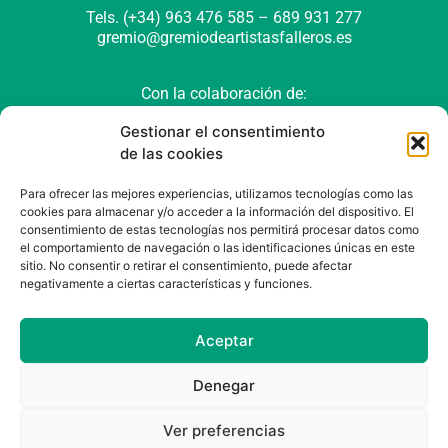
Tels. (+34) 963 476 585 – 689 931 277
gremio@gremiodeartistasfalleros.es
Con la colaboración de:
Gestionar el consentimiento
de las cookies
Para ofrecer las mejores experiencias, utilizamos tecnologías como las
cookies para almacenar y/o acceder a la información del dispositivo. El
consentimiento de estas tecnologías nos permitirá procesar datos como
el comportamiento de navegación o las identificaciones únicas en este
sitio. No consentir o retirar el consentimiento, puede afectar
negativamente a ciertas características y funciones.
Política de cookies (UE)
Política de privacidad
Aviso Legal
Aceptar
Denegar
Ver preferencias