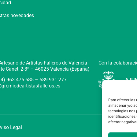
acidad
estras novedades
Con la colaboraci
rtesano de Artistas Falleros de Valencia
te Canet, 2-3º –
46025 Valencia (España)
+34) 963 476 585 – 689 931 277
gremiodeartistasfalleros.es
Para ofrecer las
almacenar y/o ac
tecnologías nos 
identificaciones 
afectar negativa
viso Legal