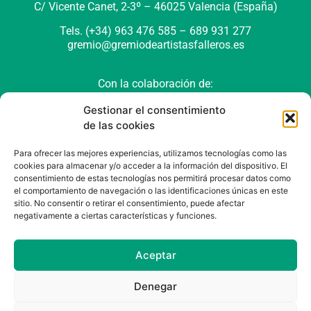
C/ Vicente Canet, 2-3º –
46025 Valencia (España)
Tels. (+34) 963 476 585 – 689 931 277
gremio@gremiodeartistasfalleros.es
Con la colaboración de:
Gestionar el consentimiento
de las cookies
Para ofrecer las mejores experiencias, utilizamos tecnologías como las
cookies para almacenar y/o acceder a la información del dispositivo. El
consentimiento de estas tecnologías nos permitirá procesar datos como
el comportamiento de navegación o las identificaciones únicas en este
sitio. No consentir o retirar el consentimiento, puede afectar
negativamente a ciertas características y funciones.
Política de cookies (UE)
Política de privacidad
Aviso Legal
Aceptar
Denegar