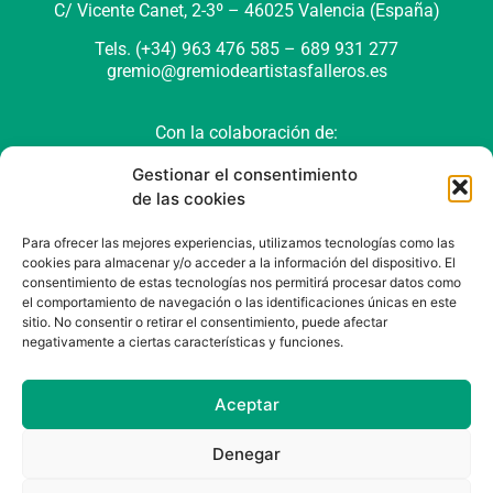
C/ Vicente Canet, 2-3º –
46025 Valencia (España)
Tels. (+34) 963 476 585 – 689 931 277
gremio@gremiodeartistasfalleros.es
Con la colaboración de:
Gestionar el consentimiento
de las cookies
Para ofrecer las mejores experiencias, utilizamos tecnologías como las
cookies para almacenar y/o acceder a la información del dispositivo. El
consentimiento de estas tecnologías nos permitirá procesar datos como
el comportamiento de navegación o las identificaciones únicas en este
sitio. No consentir o retirar el consentimiento, puede afectar
negativamente a ciertas características y funciones.
Política de cookies (UE)
Política de privacidad
Aviso Legal
Aceptar
Denegar