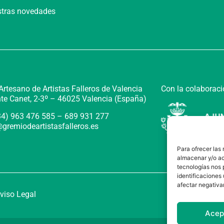
estras novedades
Con la colaboraci
rtesano de Artistas Falleros de Valencia
te Canet, 2-3º –
46025 Valencia (España)
+34) 963 476 585 – 689 931 277
gremiodeartistasfalleros.es
Para ofrecer las
almacenar y/o ac
tecnologías nos 
identificaciones 
afectar negativa
viso Legal
Acep