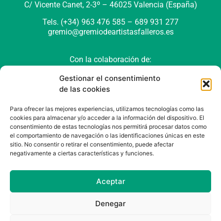
C/ Vicente Canet, 2-3º –
46025 Valencia (España)
Tels. (+34) 963 476 585 – 689 931 277
gremio@gremiodeartistasfalleros.es
Con la colaboración de:
Gestionar el consentimiento
de las cookies
Para ofrecer las mejores experiencias, utilizamos tecnologías como las
cookies para almacenar y/o acceder a la información del dispositivo. El
consentimiento de estas tecnologías nos permitirá procesar datos como
el comportamiento de navegación o las identificaciones únicas en este
sitio. No consentir o retirar el consentimiento, puede afectar
negativamente a ciertas características y funciones.
Política de cookies (UE)
Política de privacidad
Aviso Legal
Aceptar
Denegar