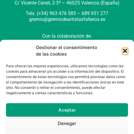
C/ Vicente Canet, 2-3º –
46025 Valencia (España)
Tels. (+34) 963 476 585 – 689 931 277
gremio@gremiodeartistasfalleros.es
Con la colaboración de:
Gestionar el consentimiento
de las cookies
Para ofrecer las mejores experiencias, utilizamos tecnologías como las
cookies para almacenar y/o acceder a la información del dispositivo. El
consentimiento de estas tecnologías nos permitirá procesar datos como
el comportamiento de navegación o las identificaciones únicas en este
sitio. No consentir o retirar el consentimiento, puede afectar
negativamente a ciertas características y funciones.
Política de cookies (UE)
Política de privacidad
Aviso Legal
Aceptar
Denegar