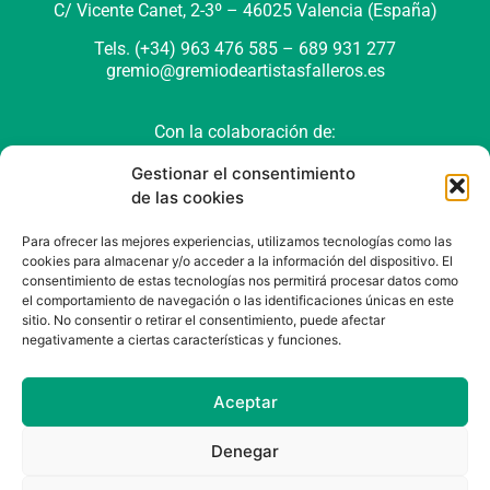
C/ Vicente Canet, 2-3º –
46025 Valencia (España)
Tels. (+34) 963 476 585 – 689 931 277
gremio@gremiodeartistasfalleros.es
Con la colaboración de:
Gestionar el consentimiento
de las cookies
Para ofrecer las mejores experiencias, utilizamos tecnologías como las
cookies para almacenar y/o acceder a la información del dispositivo. El
consentimiento de estas tecnologías nos permitirá procesar datos como
el comportamiento de navegación o las identificaciones únicas en este
sitio. No consentir o retirar el consentimiento, puede afectar
negativamente a ciertas características y funciones.
Política de cookies (UE)
Política de privacidad
Aviso Legal
Aceptar
Denegar