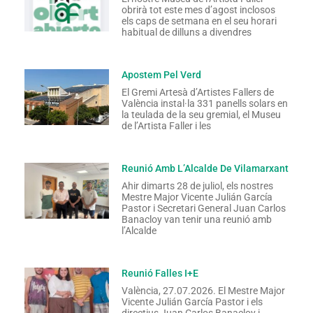
obrirà tot este mes d’agost inclosos
els caps de setmana en el seu horari
habitual de dilluns a divendres
Apostem Pel Verd
El Gremi Artesà d’Artistes Fallers de
València instal·la 331 panells solars en
la teulada de la seu gremial, el Museu
de l’Artista Faller i les
Reunió Amb L’Alcalde De Vilamarxant
Ahir dimarts 28 de juliol, els nostres
Mestre Major Vicente Julián García
Pastor i Secretari General Juan Carlos
Banacloy van tenir una reunió amb
l’Alcalde
Reunió Falles I+E
València, 27.07.2026. El Mestre Major
Vicente Julián García Pastor i els
directius Juan Carlos Banacloy i