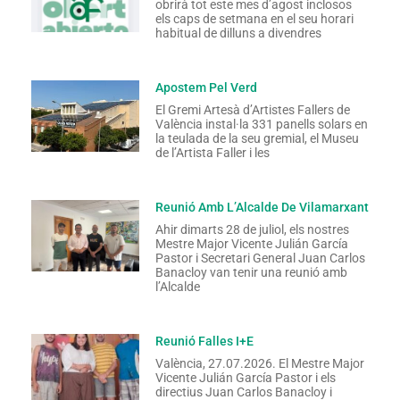
obrirà tot este mes d’agost inclosos
els caps de setmana en el seu horari
habitual de dilluns a divendres
Apostem Pel Verd
El Gremi Artesà d’Artistes Fallers de
València instal·la 331 panells solars en
la teulada de la seu gremial, el Museu
de l’Artista Faller i les
Reunió Amb L’Alcalde De Vilamarxant
Ahir dimarts 28 de juliol, els nostres
Mestre Major Vicente Julián García
Pastor i Secretari General Juan Carlos
Banacloy van tenir una reunió amb
l’Alcalde
Reunió Falles I+E
València, 27.07.2026. El Mestre Major
Vicente Julián García Pastor i els
directius Juan Carlos Banacloy i