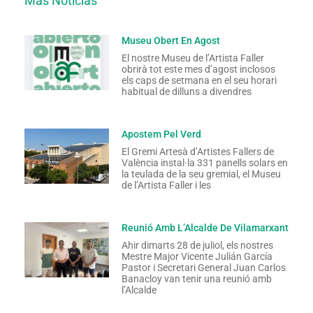
Más Noticias
Museu Obert En Agost
El nostre Museu de l’Artista Faller
obrirà tot este mes d’agost inclosos
els caps de setmana en el seu horari
habitual de dilluns a divendres
Apostem Pel Verd
El Gremi Artesà d’Artistes Fallers de
València instal·la 331 panells solars en
la teulada de la seu gremial, el Museu
de l’Artista Faller i les
Reunió Amb L’Alcalde De Vilamarxant
Ahir dimarts 28 de juliol, els nostres
Mestre Major Vicente Julián García
Pastor i Secretari General Juan Carlos
Banacloy van tenir una reunió amb
l’Alcalde